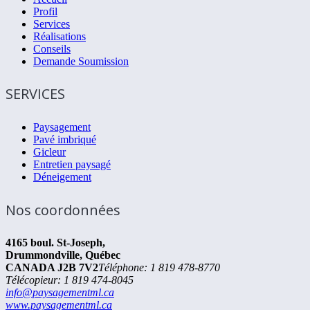
Profil
Services
Réalisations
Conseils
Demande Soumission
SERVICES
Paysagement
Pavé imbriqué
Gicleur
Entretien paysagé
Déneigement
Nos coordonnées
4165 boul. St-Joseph,
Drummondville, Québec
CANADA J2B 7V2
Téléphone: 1 819 478-8770
Télécopieur: 1 819 474-8045
info@paysagementml.ca
www.paysagementml.ca