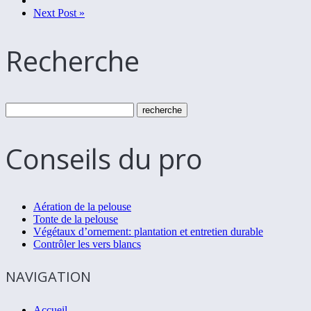
Next Post »
Recherche
Conseils du pro
Aération de la pelouse
Tonte de la pelouse
Végétaux d’ornement: plantation et entretien durable
Contrôler les vers blancs
NAVIGATION
Accueil