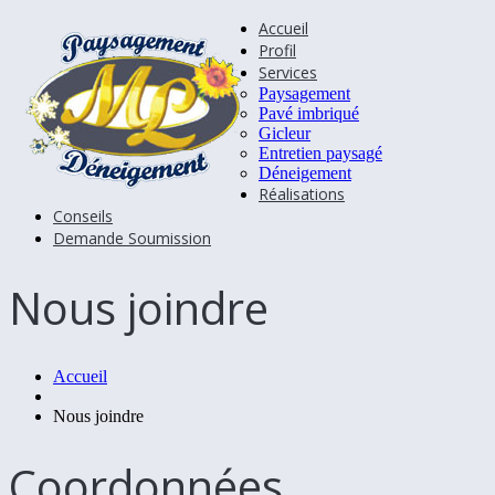
Accueil
Profil
Services
Paysagement
Pavé imbriqué
Gicleur
Entretien paysagé
Déneigement
Réalisations
Conseils
Demande Soumission
Nous joindre
Accueil
Nous joindre
Coordonnées